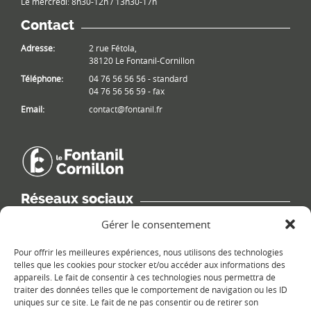
Le mercredi: 8h30-12h / 13h30-17h
Contact
Adresse:
2 rue Fétola,
38120 Le Fontanil-Cornillon
Téléphone:
04 76 56 56 56 - standard
04 76 56 56 59 - fax
Email:
contact@fontanil.fr
Réseaux sociaux
Retrouvez les informations de la commune sur différents réseaux
Gérer le consentement
sociaux.
Pour offrir les meilleures expériences, nous utilisons des technologies
telles que les cookies pour stocker et/ou accéder aux informations des
appareils. Le fait de consentir à ces technologies nous permettra de
traiter des données telles que le comportement de navigation ou les ID
uniques sur ce site. Le fait de ne pas consentir ou de retirer son
Le plan du site