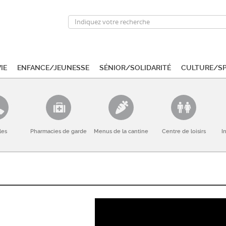
ie
Enfance/Jeunesse
Sénior/Solidarité
Culture/S
les
Pharmacies de garde
Menus de la cantine
Centre de loisirs
I