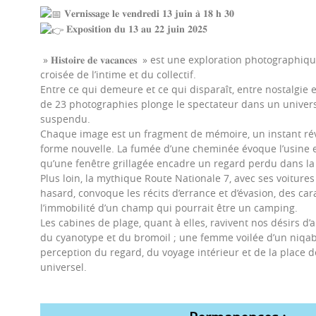
𝐕𝐞𝐫𝐧𝐢𝐬𝐬𝐚𝐠𝐞 𝐥𝐞 𝐯𝐞𝐧𝐝𝐫𝐞𝐝𝐢 𝟏𝟑 𝐣𝐮𝐢𝐧 𝐚̀ 𝟏𝟖 𝐡 𝟑𝟎
𝐄𝐱𝐩𝐨𝐬𝐢𝐭𝐢𝐨𝐧 𝐝𝐮 𝟏𝟑 𝐚𝐮 𝟐𝟐 𝐣𝐮𝐢𝐧 𝟐𝟎𝟐𝟓
» 𝐇𝐢𝐬𝐭𝐨𝐢𝐫𝐞 𝐝𝐞 𝐯𝐚𝐜𝐚𝐧𝐜𝐞𝐬 » est une exploration photograp
croisée de l’intime et du collectif.
Entre ce qui demeure et ce qui disparaît, entre nostalgie e
de 23 photographies plonge le spectateur dans un univer
suspendu.
Chaque image est un fragment de mémoire, un instant rév
forme nouvelle. La fumée d’une cheminée évoque l’usine et
qu’une fenêtre grillagée encadre un regard perdu dans la 
Plus loin, la mythique Route Nationale 7, avec ses voiture
hasard, convoque les récits d’errance et d’évasion, des ca
l’immobilité d’un champ qui pourrait être un camping.
Les cabines de plage, quant à elles, ravivent nos désirs d’ai
du cyanotype et du bromoil ; une femme voilée d’un niqab 
perception du regard, du voyage intérieur et de la place 
universel.