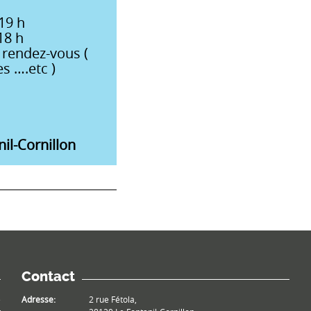
19 h
18 h
 rendez-vous (
s ….etc )
il-Cornillon
Contact
e
Adresse:
2 rue Fétola,