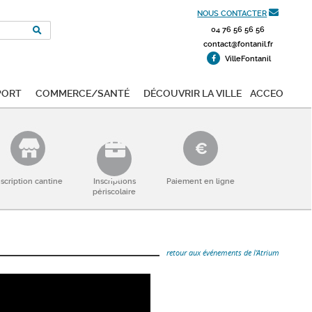
NOUS CONTACTER
04 76 56 56 56
contact@fontanil.fr
VilleFontanil
port
Commerce/Santé
Découvrir la ville
ACCEO
nscription cantine
Inscriptions
Paiement en ligne
périscolaire
retour aux événements de l'Atrium