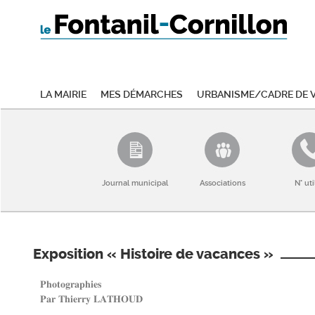
La mairie
Mes démarches
Urbanisme/Cadre de v
Journal municipal
Associations
N° uti
Exposition « Histoire de vacances »
𝐏𝐡𝐨𝐭𝐨𝐠𝐫𝐚𝐩𝐡𝐢𝐞𝐬
𝐏𝐚𝐫 𝐓𝐡𝐢𝐞𝐫𝐫𝐲 𝐋𝐀𝐓𝐇𝐎𝐔𝐃