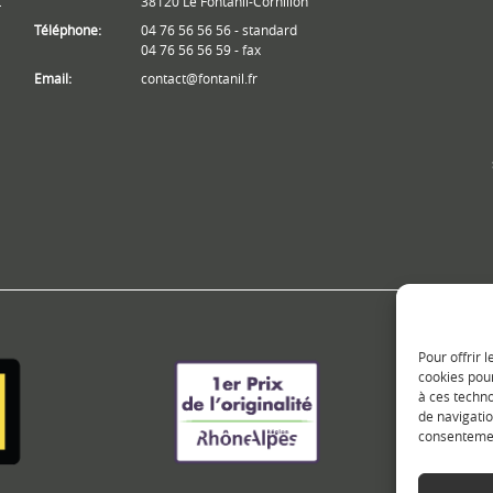
t
38120 Le Fontanil-Cornillon
Téléphone:
04 76 56 56 56 - standard
04 76 56 56 59 - fax
Email:
contact@fontanil.fr
Pour offrir 
cookies pour
à ces techn
de navigatio
consentement