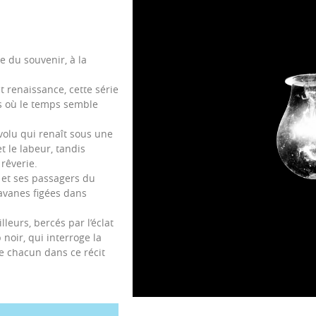
hique du souvenir, à la
t renaissance, cette série
s où le temps semble
olu qui renaît sous une
 le labeur, tandis
rêverie.
s et ses passagers du
ravanes figées dans
lleurs, bercés par l’éclat
noir, qui interroge la
de chacun dans ce récit