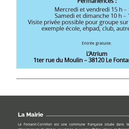
Permanences :
Mercredi et vendredi 15 h – 
Samedi et dimanche 10 h – 
Visite privée possible pour groupe sur
exemple école, ehpad, club, autre
Entrée gratuite.
L’Atrium
1ter rue du Moulin – 38120 Le Fontan
La Mairie
Le Fontanil-Cornillon est une commune française située dans l