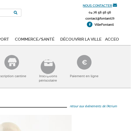
NOUS CONTACTER
04 76 56 56 56
contact@fontanil.fr
VilleFontanil
port
Commerce/Santé
Découvrir la ville
ACCEO
nscription cantine
Inscriptions
Paiement en ligne
périscolaire
retour aux événements de l'Atrium