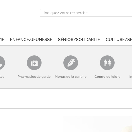
ie
Enfance/Jeunesse
Sénior/Solidarité
Culture/S
les
Pharmacies de garde
Menus de la cantine
Centre de loisirs
I