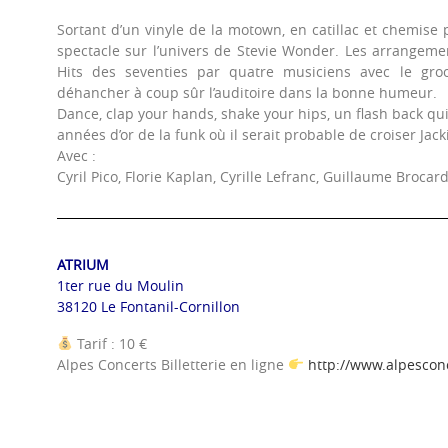
Sortant d’un vinyle de la motown, en catillac et chemise
spectacle sur l’univers de Stevie Wonder. Les arrangem
Hits des seventies par quatre musiciens avec le gro
déhancher à coup sûr l’auditoire dans la bonne humeur.
Dance, clap your hands, shake your hips, un flash back qu
années d’or de la funk où il serait probable de croiser Jac
Avec :
Cyril Pico, Florie Kaplan, Cyrille Lefranc, Guillaume Brocar
ATRIUM
1ter rue du Moulin
38120 Le Fontanil-Cornillon
Tarif : 10 €
Alpes Concerts Billetterie en ligne
http://www.alpescon