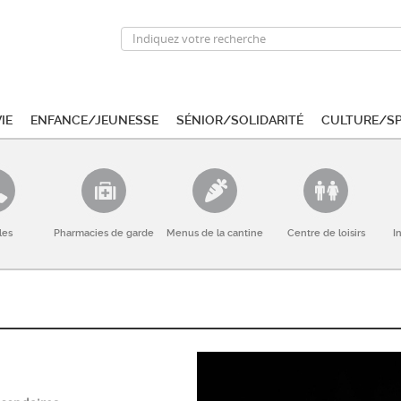
ie
Enfance/Jeunesse
Sénior/Solidarité
Culture/S
les
Pharmacies de garde
Menus de la cantine
Centre de loisirs
I