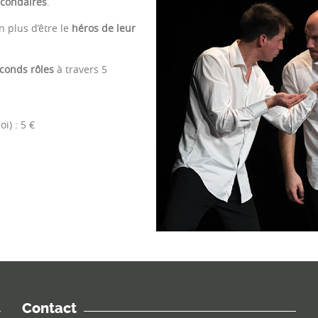
econdaires
.
 plus d’être le
héros de leur
conds rôles
à travers 5
i) : 5 €
Contact