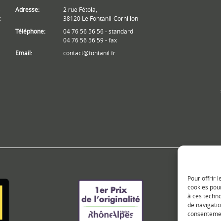
e
Adresse:
2 rue Fétola,
t
38120 Le Fontanil-Cornillon
Téléphone:
04 76 56 56 56 - standard
04 76 56 56 59 - fax
Email:
contact@fontanil.fr
Pour offrir 
cookies pour
à ces techn
de navigatio
consentement