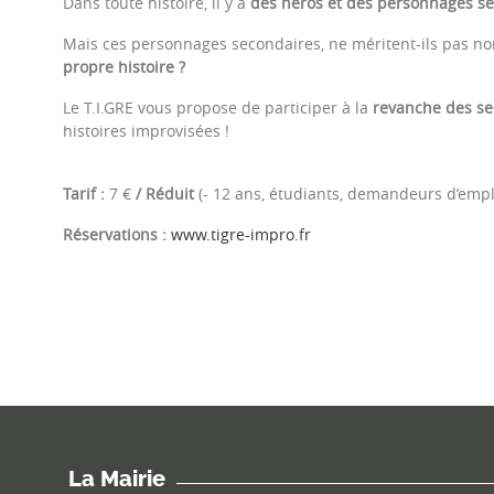
Dans toute histoire, il y a
des héros et des personnages s
Mais ces personnages secondaires, ne méritent-ils pas non
propre histoire ?
Le T.I.GRE vous propose de participer à la
revanche des se
histoires improvisées !
Tarif :
7
€
/
Réduit
(- 12 ans, étudiants, demandeurs d’emplo
Réservations :
www.tigre-impro.fr
La Mairie