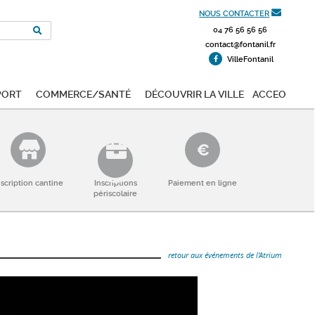
NOUS CONTACTER
04 76 56 56 56
contact@fontanil.fr
VilleFontanil
port
Commerce/Santé
Découvrir la ville
ACCEO
nscription cantine
Inscriptions
Paiement en ligne
périscolaire
retour aux événements de l'Atrium