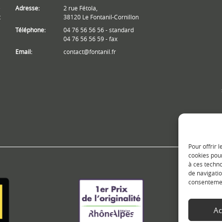
e
Adresse:
2 rue Fétola,
t
38120 Le Fontanil-Cornillon
Téléphone:
04 76 56 56 56 - standard
04 76 56 56 59 - fax
Email:
contact@fontanil.fr
Pour offrir 
cookies pour
à ces techn
de navigatio
consentement
Ac