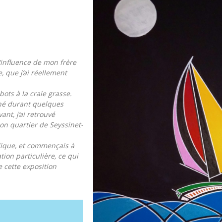
l’influence de mon frère
e, que j’ai réellement
bots à la craie grasse.
gné durant quelques
ant, j’ai retrouvé
mon quartier de Seyssinet-
ylique, et commençais à
ion particulière, ce qui
e cette exposition