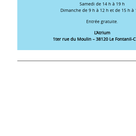
Samedi de 14 h à 19 h
Dimanche de 9 h à 12 h et de 15 h à 
Entrée gratuite.
L’Atrium
1ter rue du Moulin – 38120 Le Fontanil-C