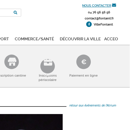
NOUS CONTACTER
04 76 56 56 56
contact@fontanil.fr
VilleFontanil
port
Commerce/Santé
Découvrir la ville
ACCEO
nscription cantine
Inscriptions
Paiement en ligne
périscolaire
retour aux événements de l'Atrium