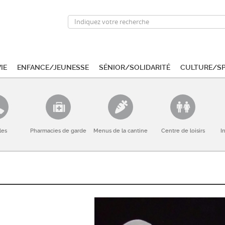
ie
Enfance/Jeunesse
Sénior/Solidarité
Culture/S
les
Pharmacies de garde
Menus de la cantine
Centre de loisirs
I