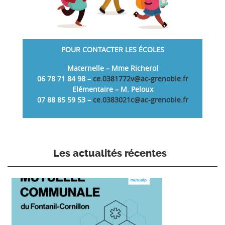
POUR CONTACTER LES ÉCOLES
Maternelle – Mme Richerol
06 78 71 84 98 –
ce.0381772v@ac-grenoble.fr
Elémentaire – M. Peloux
07 88 85 59 53 –
ce.0383021c@ac-grenoble.fr
Les actualités récentes