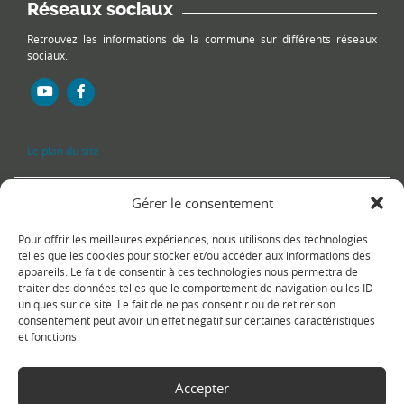
Réseaux sociaux
Retrouvez les informations de la commune sur différents réseaux
sociaux.
Le plan du site
Gérer le consentement
Pour offrir les meilleures expériences, nous utilisons des technologies
telles que les cookies pour stocker et/ou accéder aux informations des
appareils. Le fait de consentir à ces technologies nous permettra de
traiter des données telles que le comportement de navigation ou les ID
uniques sur ce site. Le fait de ne pas consentir ou de retirer son
Copyright Ⓒ
Le Fontanil-Cornillon
-
Mentions légales
-
Politique de
consentement peut avoir un effet négatif sur certaines caractéristiques
confidentialité
- Réalisation :
Sukellos - Agence web WordPress -
et fonctions.
Création de site internet
Accepter