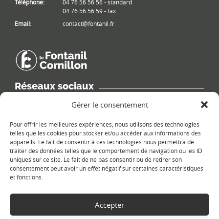
Téléphone:
04 76 56 56 56 - standard
04 76 56 56 59 - fax
Email:
contact@fontanil.fr
Réseaux sociaux
Retrouvez les informations de la commune sur différents réseaux
Gérer le consentement
sociaux.
Pour offrir les meilleures expériences, nous utilisons des technologies
telles que les cookies pour stocker et/ou accéder aux informations des
appareils. Le fait de consentir à ces technologies nous permettra de
traiter des données telles que le comportement de navigation ou les ID
uniques sur ce site. Le fait de ne pas consentir ou de retirer son
Le plan du site
consentement peut avoir un effet négatif sur certaines caractéristiques
et fonctions.
Accepter