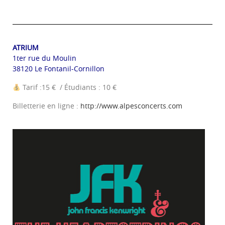
ATRIUM
1ter rue du Moulin
38120 Le Fontanil-Cornillon
Tarif :15 € / Étudiants : 10 €
Billetterie en ligne :
http://www.alpesconcerts.com