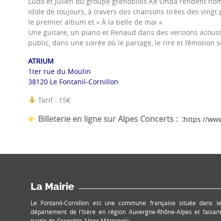
Ludo et Julien du groupe grenoblois Ke Onda rendent hom
idole de toujours, à travers des chansons tirées des vingt
le premier album et « À la belle de mai ».
Une guitare, un piano et Renaud dans des versions acoust
public, dans une soirée où le partage, le rire et l’émotion
ATRIUM
1ter rue du Moulin
38120 Le Fontanil-Cornillon
Tarif : 15€
Billeterie en ligne sur Alpes Concerts : :
https://ww
La Mairie
Le Fontanil-Cornillon est une commune française située dans l
département de l'Isère en région Auvergne-Rhône-Alpes et faisan
partie de Grenoble Alpes Métropole.