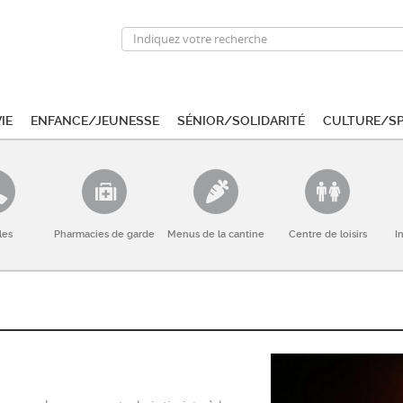
ie
Enfance/Jeunesse
Sénior/Solidarité
Culture/S
les
Pharmacies de garde
Menus de la cantine
Centre de loisirs
I