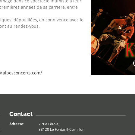
mage dans ce spectacle intimiste à leur
 premières années de sa carrière, entre
iques, dépouillées, en connivence avec le
 sont au rendez-vous.
w.alpesconcerts.com/
Contact
e
Adresse:
2 rue Fétola,
t
38120 Le Fontanil-Cornillon