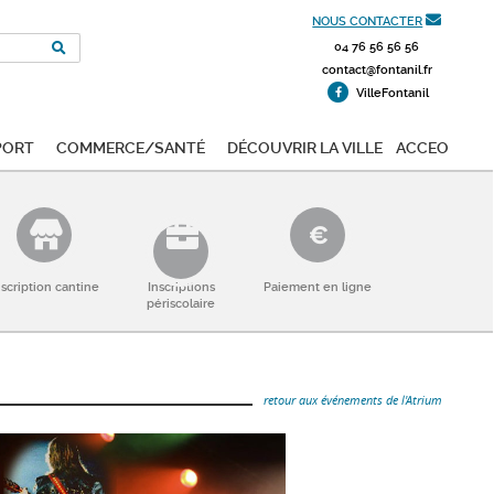
NOUS CONTACTER
04 76 56 56 56
contact@fontanil.fr
VilleFontanil
port
Commerce/Santé
Découvrir la ville
ACCEO
nscription cantine
Inscriptions
Paiement en ligne
périscolaire
retour aux événements de l'Atrium