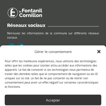
Réseaux sociaux
Retrouvez les informations de la commune sur différents réseaux
sociaux.
Gérer le consentement
Pour offrir les meilleures expériences, nous utilisons des technologies
Le plan du site
telles que les cookies pour stocker et/ou accéder aux informations des
appareils. Le fait de consentir à ces technologies nous permettra de
traiter des données telles que le comportement de navigation ou les ID
uniques sur ce site. Le fait de ne pas consentir ou de retirer son
consentement peut avoir un effet négatif sur certaines caractéristiques
et fonctions.
Accepter
Copyright Ⓒ
Le Fontanil-Cornillon
-
Mentions légales
-
Politique de