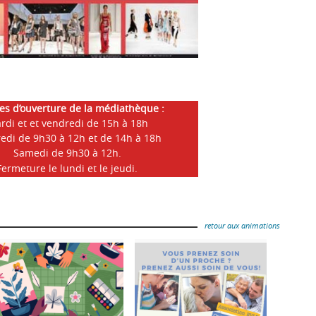
es d’ouverture de la médiathèque :
rdi et et vendredi de 15h à 18h
edi de 9h30 à 12h et de 14h à 18h
Samedi de 9h30 à 12h.
Fermeture le lundi et le jeudi.
retour aux animations