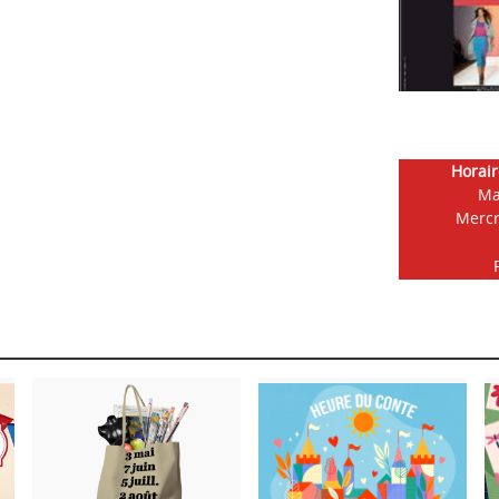
Horair
Ma
Mercr