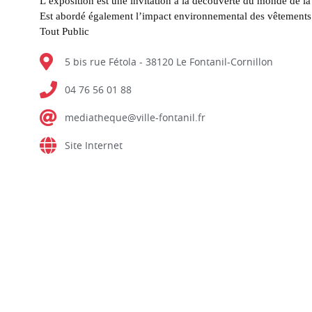
L’exposition est une invitation à la découverte du monde de la
Est abordé également l’impact environnemental des vêtements
Tout Public
5 bis rue Fétola - 38120 Le Fontanil-Cornillon
04 76 56 01 88
mediatheque@ville-fontanil.fr
Site Internet