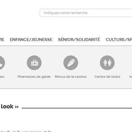
ie
Enfance/Jeunesse
Sénior/Solidarité
Culture/S
les
Pharmacies de garde
Menus de la cantine
Centre de loisirs
I
 look »