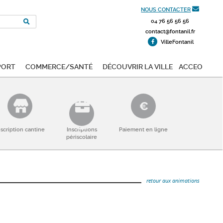
NOUS CONTACTER
04 76 56 56 56
contact@fontanil.fr
VilleFontanil
port
Commerce/Santé
Découvrir la ville
ACCEO
nscription cantine
Inscriptions
Paiement en ligne
périscolaire
retour aux animations