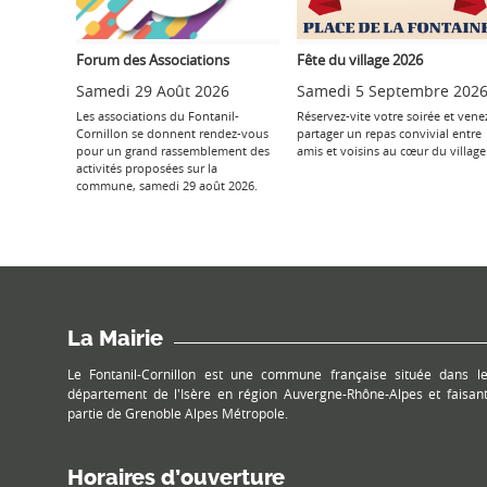
Forum des Associations
Fête du village 2026
Samedi 29 Août 2026
Samedi 5 Septembre 202
Les associations du Fontanil-
Réservez-vite votre soirée et vene
Cornillon se donnent rendez-vous
partager un repas convivial entre
pour un grand rassemblement des
amis et voisins au cœur du village
activités proposées sur la
commune, samedi 29 août 2026.
La Mairie
Le Fontanil-Cornillon est une commune française située dans l
département de l'Isère en région Auvergne-Rhône-Alpes et faisan
partie de Grenoble Alpes Métropole.
Horaires d’ouverture