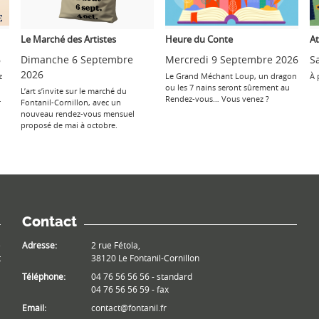
Le Marché des Artistes
Heure du Conte
At
6
Dimanche 6 Septembre
Mercredi 9 Septembre 2026
S
2026
z
Le Grand Méchant Loup, un dragon
À 
ou les 7 nains seront sûrement au
L’art s’invite sur le marché du
.
Rendez-vous… Vous venez ?
Fontanil-Cornillon, avec un
nouveau rendez-vous mensuel
proposé de mai à octobre.
Contact
e
Adresse:
2 rue Fétola,
t
38120 Le Fontanil-Cornillon
Téléphone:
04 76 56 56 56 - standard
04 76 56 56 59 - fax
Email:
contact@fontanil.fr