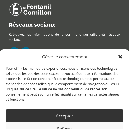
Réseaux sociaux
Retrouvez les informations de la commune sur différents réseaux
sociaux.
Gérer le consentement
Pour offrir les meilleures expériences, nous utilisons des technologies
Le plan du site
telles que les cookies pour stocker et/ou accéder aux informations des
appareils. Le fait de consentir à ces technologies nous permettra de
traiter des données telles que le comportement de navigation ou les ID
uniques sur ce site. Le fait de ne pas consentir ou de retirer son
consentement peut avoir un effet négatif sur certaines caractéristiques
et fonctions.
Accepter
Copyright Ⓒ
Le Fontanil-Cornillon
-
Mentions légales
-
Politique de
confidentialité
- Réalisation :
Sukellos - Agence web WordPress -
Refuser