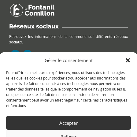
Réseaux sociaux
Retrouvez les informations de la commune sur différents réseaux
sociaux.
Gérer le consentement
Pour offrir les meilleures expériences, nous utilisons des technologies
Le plan du site
telles que les cookies pour stocker et/ou accéder aux informations des
appareils. Le fait de consentir à ces technologies nous permettra de
traiter des données telles que le comportement de navigation ou les ID
uniques sur ce site. Le fait de ne pas consentir ou de retirer son
consentement peut avoir un effet négatif sur certaines caractéristiques
et fonctions.
Accepter
Copyright Ⓒ
Le Fontanil-Cornillon
-
Mentions légales
-
Politique de
confidentialité
- Réalisation :
Sukellos - Agence web WordPress -
Refuser