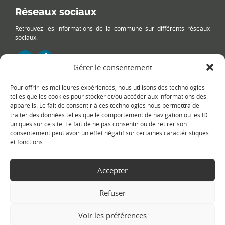
Réseaux sociaux
Retrouvez les informations de la commune sur différents réseaux
sociaux.
Gérer le consentement
Pour offrir les meilleures expériences, nous utilisons des technologies
Le plan du site
telles que les cookies pour stocker et/ou accéder aux informations des
appareils. Le fait de consentir à ces technologies nous permettra de
traiter des données telles que le comportement de navigation ou les ID
uniques sur ce site. Le fait de ne pas consentir ou de retirer son
consentement peut avoir un effet négatif sur certaines caractéristiques
et fonctions.
Accepter
Copyright Ⓒ
Le Fontanil-Cornillon
-
Mentions légales
-
Politique de
confidentialité
- Réalisation :
Sukellos - Agence web WordPress -
Refuser
Création de site internet
Voir les préférences