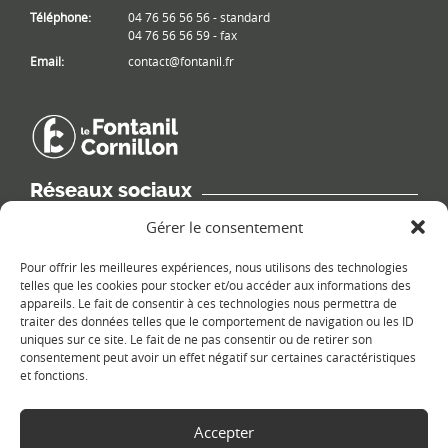
Téléphone:
04 76 56 56 56 - standard
04 76 56 56 59 - fax
Email:
contact@fontanil.fr
Réseaux sociaux
Retrouvez les informations de la commune sur différents réseaux
Gérer le consentement
sociaux.
Pour offrir les meilleures expériences, nous utilisons des technologies
telles que les cookies pour stocker et/ou accéder aux informations des
appareils. Le fait de consentir à ces technologies nous permettra de
traiter des données telles que le comportement de navigation ou les ID
uniques sur ce site. Le fait de ne pas consentir ou de retirer son
Le plan du site
consentement peut avoir un effet négatif sur certaines caractéristiques
et fonctions.
Accepter