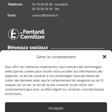
Téléphone:
04 76 56 56 56 - standard
04 76 56 56 59 - fax
Email:
contact@fontanil.fr
Réseaux sociaux
Retrouvez les informations de la commune sur différents réseaux
Gérer le consentement
sociaux.
Pour offrir les meilleures expériences, nous utilisons des technologies
telles que les cookies pour stocker et/ou accéder aux informations des
appareils. Le fait de consentir à ces technologies nous permettra de
traiter des données telles que le comportement de navigation ou les ID
uniques sur ce site. Le fait de ne pas consentir ou de retirer son
Le plan du site
consentement peut avoir un effet négatif sur certaines caractéristiques
et fonctions.
Accepter