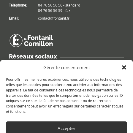
Téléphone:
04 76 56 56 56 - standard
04 76 56 56 59 - fax
Email:
contact@fontanil.fr
Réseaux sociaux
Retrouvez les informations de la commune sur différents réseaux
Gérer le consentement
sociaux.
Pour offrir les meilleures expériences, nous utilisons des technologies
telles que les cookies pour stocker et/ou accéder aux informations des
appareils. Le fait de consentir à ces technologies nous permettra de
traiter des données telles que le comportement de navigation ou les ID
uniques sur ce site. Le fait de ne pas consentir ou de retirer son
Le plan du site
consentement peut avoir un effet négatif sur certaines caractéristiques
et fonctions.
Accepter