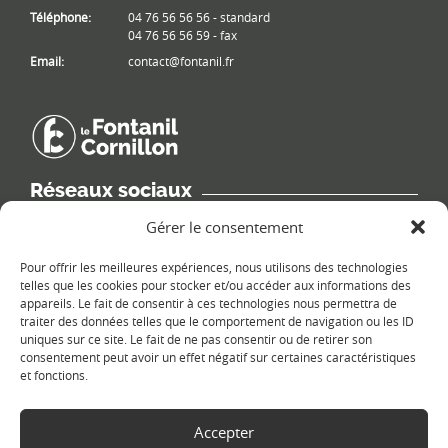
Téléphone:
04 76 56 56 56 - standard
04 76 56 56 59 - fax
Email:
contact@fontanil.fr
Réseaux sociaux
Retrouvez les informations de la commune sur différents réseaux
Gérer le consentement
sociaux.
Pour offrir les meilleures expériences, nous utilisons des technologies
telles que les cookies pour stocker et/ou accéder aux informations des
appareils. Le fait de consentir à ces technologies nous permettra de
traiter des données telles que le comportement de navigation ou les ID
uniques sur ce site. Le fait de ne pas consentir ou de retirer son
Le plan du site
consentement peut avoir un effet négatif sur certaines caractéristiques
et fonctions.
Accepter