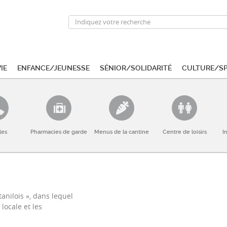
ie
Enfance/Jeunesse
Sénior/Solidarité
Culture/S
les
Pharmacies de garde
Menus de la cantine
Centre de loisirs
I
anilois », dans lequel
locale et les