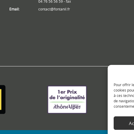
04 76 56 56 59 - fax
Email:
contact@fontanil.fr
Pour offrir 
cookies pour
à ces techn
de navigatio
consentement
Ac