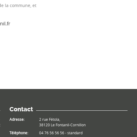
 de la commune, et
il.fr
Contact
e
Adresse:
2 rue Fétola,
t
38120 Le Fontanil-Cornillon
Téléphone:
04 76 56 56 56 - standard