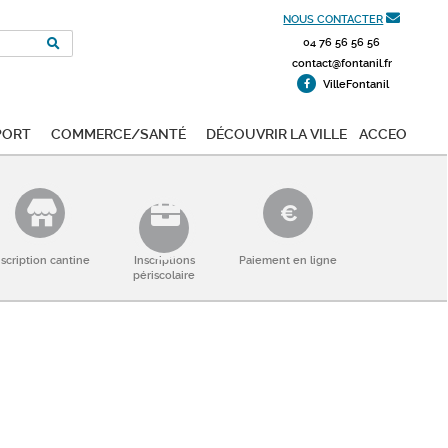
NOUS CONTACTER
04 76 56 56 56
contact@fontanil.fr
VilleFontanil
port
Commerce/Santé
Découvrir la ville
ACCEO
nscription cantine
Inscriptions
Paiement en ligne
périscolaire