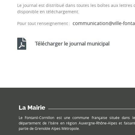
Le journal est distribué dans toutes les boîtes aux lettres
disponible en téléchargement.
communication@ville-fontan
Pour tout renseignement :
Télécharger le journal municipal
La Mairie
Le Fontanil-Cornillon est une commune française située dans l
département de l'Isère en région Auvergne-Rhône-Alpes et faisan
partie de Grenoble Alpes Métropole.