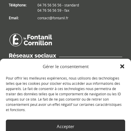
Téléphone:
04 76 56 56 56 - standard
04 76 56 56 59 - fax
Email:
contact@fontanil.fr
Réseaux sociaux
Retrouvez les informations de la commune sur différents réseaux
Gérer le consentement
sociaux.
Pour offrir les meilleures expériences, nous utilisons des technologies
telles que les cookies pour stocker et/ou accéder aux informations des
appareils. Le fait de consentir à ces technologies nous permettra de
traiter des données telles que le comportement de navigation ou les ID
uniques sur ce site. Le fait de ne pas consentir ou de retirer son
Le plan du site
consentement peut avoir un effet négatif sur certaines caractéristiques
et fonctions.
Accepter