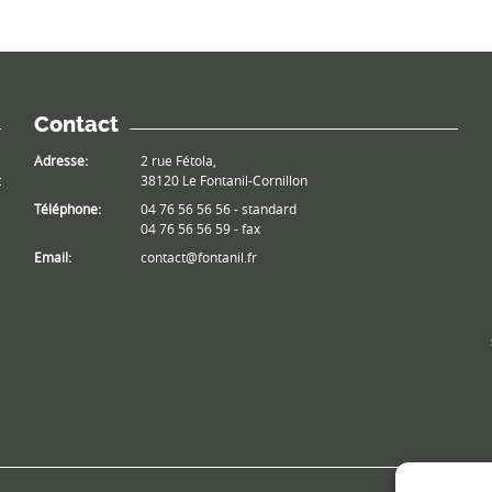
Contact
e
Adresse:
2 rue Fétola,
t
38120 Le Fontanil-Cornillon
Téléphone:
04 76 56 56 56 - standard
04 76 56 56 59 - fax
Email:
contact@fontanil.fr