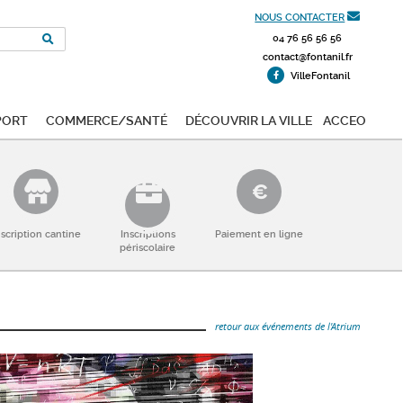
NOUS CONTACTER
04 76 56 56 56
contact@fontanil.fr
VilleFontanil
port
Commerce/Santé
Découvrir la ville
ACCEO
nscription cantine
Inscriptions
Paiement en ligne
périscolaire
retour aux événements de l'Atrium