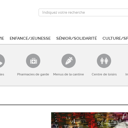
ie
Enfance/Jeunesse
Sénior/Solidarité
Culture/S
les
Pharmacies de garde
Menus de la cantine
Centre de loisirs
I