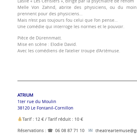
L’asile « Les Cerisiers », dirigé par la psychiatre de renom
Melle Von Zahnd, abrite des physiciens, ou du moin
prennent pour des physiciens…
Mais n’est pas toujours fou celui que l’on pense…
Une comédie qui interroge les normes et le pouvoir.
Pièce de Dürennmatt.
Mise en scène : Elodie David.
Avec les comédiens de l’atelier troupe d’Artémuse.
ATRIUM
1ter rue du Moulin
38120 Le Fontanil-Cornillon
Tarif : 12 € / Tarif réduit : 10 €
Réservations : ☎ 06 08 87 71 10
theatreartemuse@g