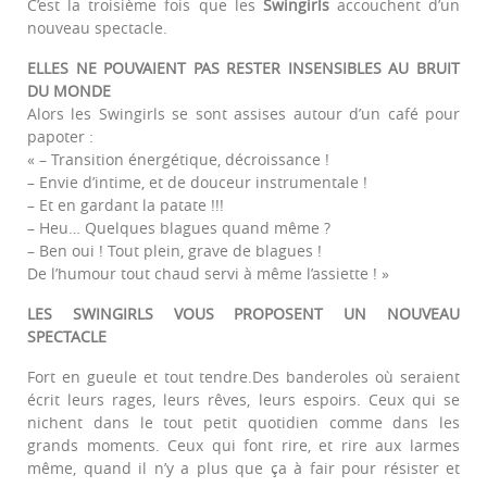
C’est la troisième fois que les
Swingirls
accouchent d’un
nouveau spectacle.
ELLES NE POUVAIENT PAS RESTER INSENSIBLES AU BRUIT
DU MONDE
Alors les Swingirls se sont assises autour d’un café pour
papoter :
« – Transition énergétique, décroissance !
– Envie d’intime, et de douceur instrumentale !
– Et en gardant la patate !!!
– Heu… Quelques blagues quand même ?
– Ben oui ! Tout plein, grave de blagues !
De l’humour tout chaud servi à même l’assiette ! »
LES SWINGIRLS VOUS PROPOSENT UN NOUVEAU
SPECTACLE
Fort en gueule et tout tendre.Des banderoles où seraient
écrit leurs rages, leurs rêves, leurs espoirs. Ceux qui se
nichent dans le tout petit quotidien comme dans les
grands moments. Ceux qui font rire, et rire aux larmes
même, quand il n’y a plus que ça à fair pour résister et