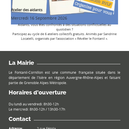
Atelier des aidants
Mercredi 16 Septembre 2026
Aidants, vous êtes confrontés à des situations conflictuelles au
quotidien ?
Participez au cycle de 6 ateliers collectifs gratuits. Animés par Sandrine
Locatelli, organisés par l’association « Révéler le Fontanil ».
La Mairie
Le Fontanil-Cornillon est une commune française située dans le
département de l'Isère en région Auvergne-Rhône-Alpes et faisant
partie de Grenoble Alpes Métropole.
Horaires d’ouverture
Du lundi au vendredi: 8h30-12h
Le mercredi: 8h30-12h / 13h30-17h
Contact
Adresse:
2 rue Fétola,