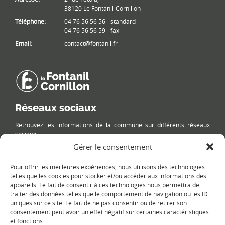
38120 Le Fontanil-Cornillon
Téléphone:
04 76 56 56 56 - standard
04 76 56 56 59 - fax
Email:
contact@fontanil.fr
Réseaux sociaux
Retrouvez les informations de la commune sur différents réseaux
sociaux.
Gérer le consentement
Pour offrir les meilleures expériences, nous utilisons des technologies
telles que les cookies pour stocker et/ou accéder aux informations des
appareils. Le fait de consentir à ces technologies nous permettra de
Le plan du site
traiter des données telles que le comportement de navigation ou les ID
uniques sur ce site. Le fait de ne pas consentir ou de retirer son
consentement peut avoir un effet négatif sur certaines caractéristiques
et fonctions.