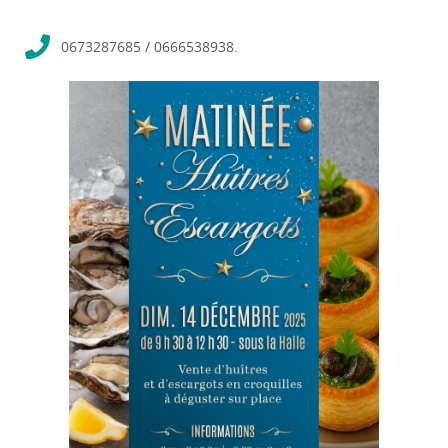
0673287685 / 0666538938.