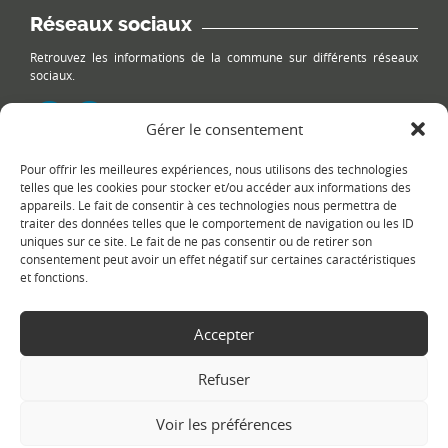
Réseaux sociaux
Retrouvez les informations de la commune sur différents réseaux
sociaux.
Gérer le consentement
Pour offrir les meilleures expériences, nous utilisons des technologies
Le plan du site
telles que les cookies pour stocker et/ou accéder aux informations des
appareils. Le fait de consentir à ces technologies nous permettra de
traiter des données telles que le comportement de navigation ou les ID
uniques sur ce site. Le fait de ne pas consentir ou de retirer son
consentement peut avoir un effet négatif sur certaines caractéristiques
et fonctions.
Accepter
Copyright Ⓒ
Le Fontanil-Cornillon
-
Mentions légales
-
Politique de
confidentialité
- Réalisation :
Sukellos - Agence web WordPress -
Refuser
Création de site internet
Voir les préférences