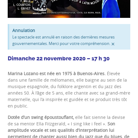
Annulation
Le spectacle est annulé en raison des dernières mesures
×
gouvernementales. Merci pour votre compréhension.
Dimanche 22 novembre 2020 – 17 h 30
Marina Lozano est née en 1975 à Buenos-Aires.
Élevée
dans une famille de mélomanes, elle baigne au sein de la
musique espagnole, du folklore argentin et du jazz des
années 50. À l’âge de 5 ans, elle chante avec sa grand-mère
maternelle, qui l’a inspirée et guidée et se produit très tôt
en public.
Dotée d’un swing époustouflant,
elle fait sienne la devise
de sa mentor Ella Fitzgerald, « I sing like i feel ».
Son
amplitude vocale et ses qualités d’interprétation lui
permettent de chanter aussi bien du jazz que du blues, de