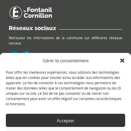
Réseaux sociaux
Retrouvez les informations de la commune sur différents réseaux
sociaux.
Gérer le consentement
Pour offrir les meilleures expériences, nous utilisons des technologies
Le plan du site
telles que les cookies pour stocker et/ou accéder aux informations des
appareils. Le fait de consentir à ces technologies nous permettra de
traiter des données telles que le comportement de navigation ou les ID
uniques sur ce site. Le fait de ne pas consentir ou de retirer son
consentement peut avoir un effet négatif sur certaines caractéristiques
et fonctions.
Accepter
Copyright Ⓒ
Le Fontanil-Cornillon
-
Mentions légales
-
Politique de