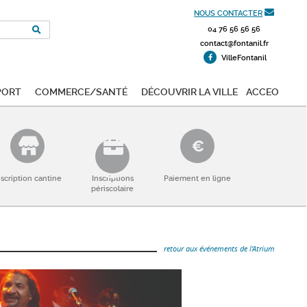
NOUS CONTACTER
04 76 56 56 56
contact@fontanil.fr
VilleFontanil
port
Commerce/Santé
Découvrir la ville
ACCEO
nscription cantine
Inscriptions
Paiement en ligne
périscolaire
retour aux événements de l'Atrium