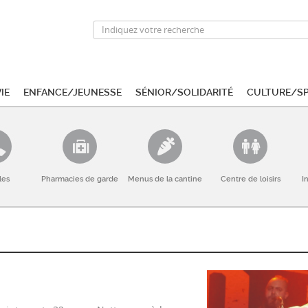
ie
Enfance/Jeunesse
Sénior/Solidarité
Culture/S
les
Pharmacies de garde
Menus de la cantine
Centre de loisirs
I