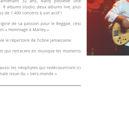
maintenant 32 ans, Natty possède une
: 8 albums studio, deux albums live, plus
s de 1 400 concerts à son actif !
rigine de sa passion pour le Reggae, c’est
 en « Hommage à Marley ».
e le répertoire de l’icône jamaïcaine.
es qui retracent en musique les moments
ussi les néophytes qui redécouvriront ici
onale issue du « tiers-monde ».