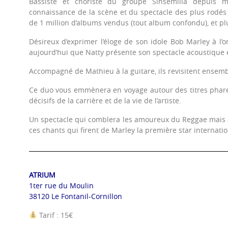
Bassiste et choriste du groupe Sinsemilia depuis 
connaissance de la scène et du spectacle des plus rodés 
de 1 million d’albums vendus (tout album confondu), et plu
Désireux d’exprimer l’éloge de son idole Bob Marley à l’o
aujourd’hui que Natty présente son spectacle acoustique
Accompagné de Mathieu à la guitare, ils revisitent ensembl
Ce duo vous emmènera en voyage autour des titres phar
décisifs de la carrière et de la vie de l’artiste.
Un spectacle qui comblera les amoureux du Reggae mais a
ces chants qui firent de Marley la première star internati
ATRIUM
1ter rue du Moulin
38120 Le Fontanil-Cornillon
Tarif : 15€