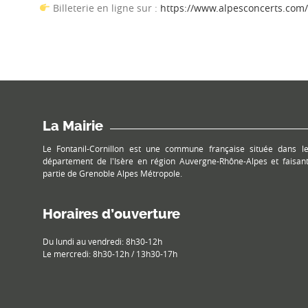
Billeterie en ligne sur :
https://www.alpesconcerts.com/
La Mairie
Le Fontanil-Cornillon est une commune française située dans l
département de l'Isère en région Auvergne-Rhône-Alpes et faisan
partie de Grenoble Alpes Métropole.
Horaires d’ouverture
Du lundi au vendredi: 8h30-12h
Le mercredi: 8h30-12h / 13h30-17h