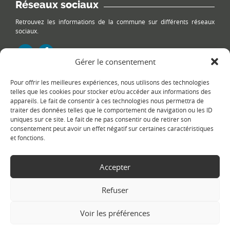
Réseaux sociaux
Retrouvez les informations de la commune sur différents réseaux
sociaux.
Gérer le consentement
Pour offrir les meilleures expériences, nous utilisons des technologies
Le plan du site
telles que les cookies pour stocker et/ou accéder aux informations des
appareils. Le fait de consentir à ces technologies nous permettra de
traiter des données telles que le comportement de navigation ou les ID
uniques sur ce site. Le fait de ne pas consentir ou de retirer son
consentement peut avoir un effet négatif sur certaines caractéristiques
et fonctions.
Accepter
Copyright Ⓒ
Le Fontanil-Cornillon
-
Mentions légales
-
Politique de
confidentialité
- Réalisation :
Sukellos - Agence web WordPress -
Refuser
Création de site internet
Voir les préférences