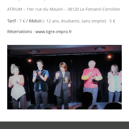
ATRIUM – 1ter rue du Moulin – 38120 Le Fontanil-Cornillon
Tarif :
7
€
/
Réduit
(- 12 ans, étudiants, sans emploi) : 5 €
Réservations :
www.tigre-impro.fr