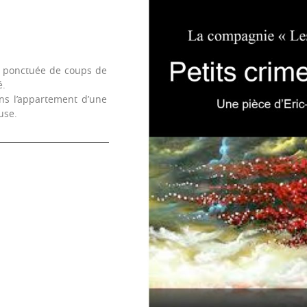
e ponctuée de coups de
é.
ns l’appartement d’une
use.