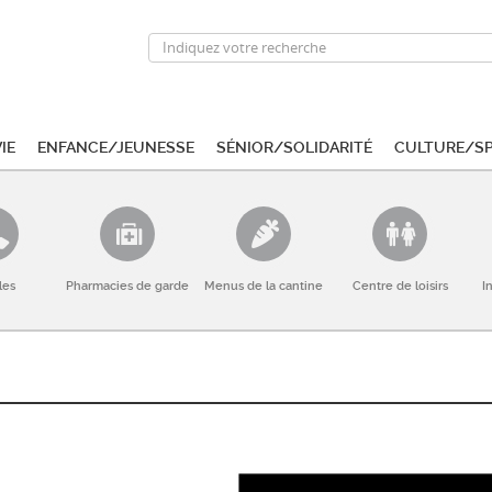
ie
Enfance/Jeunesse
Sénior/Solidarité
Culture/S
les
Pharmacies de garde
Menus de la cantine
Centre de loisirs
I