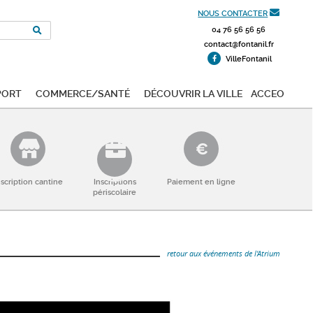
NOUS CONTACTER
04 76 56 56 56
contact@fontanil.fr
VilleFontanil
port
Commerce/Santé
Découvrir la ville
ACCEO
nscription cantine
Inscriptions
Paiement en ligne
périscolaire
retour aux événements de l'Atrium