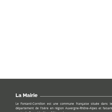
La Mairie
Le Fontanil-Cornillon est une commune française située dans l
département de l'Isère en région Auvergne-Rhône-Alpes et faisan