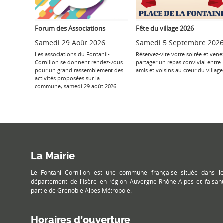
Forum des Associations
Fête du village 2026
Samedi 29 Août 2026
Samedi 5 Septembre 202
Les associations du Fontanil-
Réservez-vite votre soirée et vene
Cornillon se donnent rendez-vous
partager un repas convivial entre
pour un grand rassemblement des
amis et voisins au cœur du village
activités proposées sur la
commune, samedi 29 août 2026.
La Mairie
Le Fontanil-Cornillon est une commune française située dans l
département de l'Isère en région Auvergne-Rhône-Alpes et faisan
partie de Grenoble Alpes Métropole.
Horaires d’ouverture