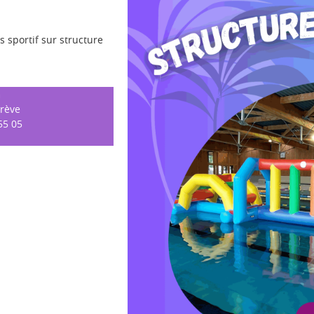
 sportif sur structure
n
grève
55 05