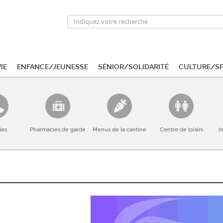
ie
Enfance/Jeunesse
Sénior/Solidarité
Culture/S
les
Pharmacies de garde
Menus de la cantine
Centre de loisirs
I