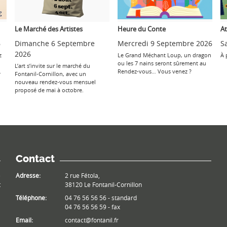
Le Marché des Artistes
Heure du Conte
At
6
Dimanche 6 Septembre
Mercredi 9 Septembre 2026
S
2026
z
Le Grand Méchant Loup, un dragon
À 
ou les 7 nains seront sûrement au
L’art s’invite sur le marché du
.
Rendez-vous… Vous venez ?
Fontanil-Cornillon, avec un
nouveau rendez-vous mensuel
proposé de mai à octobre.
Contact
e
Adresse:
2 rue Fétola,
t
38120 Le Fontanil-Cornillon
Téléphone:
04 76 56 56 56 - standard
04 76 56 56 59 - fax
Email:
contact@fontanil.fr