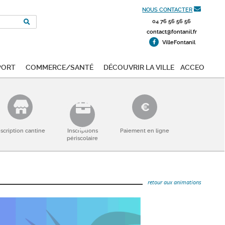
NOUS CONTACTER
04 76 56 56 56
contact@fontanil.fr
VilleFontanil
port
Commerce/Santé
Découvrir la ville
ACCEO
nscription cantine
Inscriptions
Paiement en ligne
périscolaire
retour aux animations