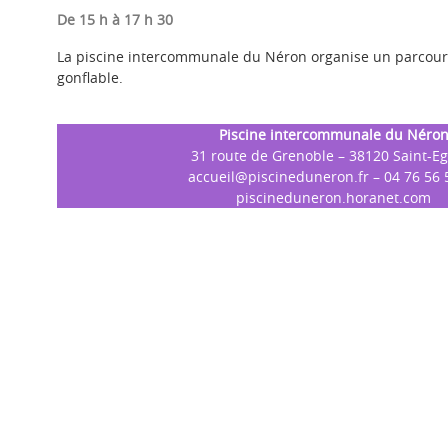
De 15 h à 17 h 30
La piscine intercommunale du Néron organise un parcours
gonflable.
Pis
cine intercommunale du Néro
31 route de Grenoble – 38120 Saint-E
accueil@piscineduneron.fr
– 04 76 56 
piscineduneron.horanet.com