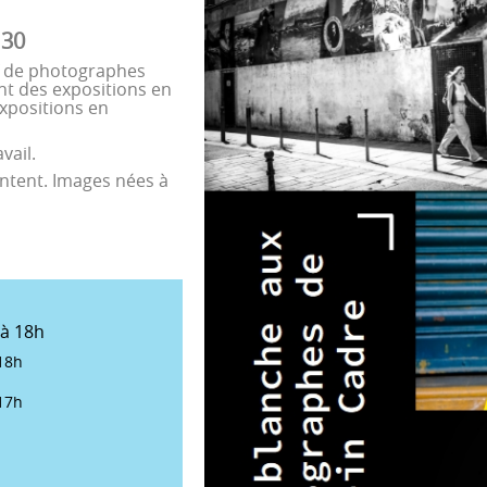
 30
if de photographes
nt des expositions en
expositions en
vail.
entent. Images nées à
 à 18h
18h
17h