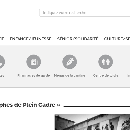
ie
Enfance/Jeunesse
Sénior/Solidarité
Culture/S
les
Pharmacies de garde
Menus de la cantine
Centre de loisirs
I
phes de Plein Cadre »