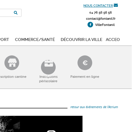
NOUS CONTACTER
04 76 56 56 56
contact@fontanil.fr
VilleFontanil
port
Commerce/Santé
Découvrir la ville
ACCEO
nscription cantine
Inscriptions
Paiement en ligne
périscolaire
retour aux événements de l'Atrium