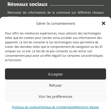
Réseaux sociaux
Retrouvez les informations de la commune sur différents réseaux
sociaux.
Gérer le consentement
Pour offrir les meilleures expériences, nous utilisons des technologies
telles que les cookies pour stocker et/ou accéder aux informations des
appareils. Le fait de consentir à ces technologies nous permettra de
Le plan du site
traiter des données telles que le comportement de navigation ou les ID
uniques sur ce site. Le fait de ne pas consentir ou de retirer son
consentement peut avoir un effet négatif sur certaines caractéristiques
et fonctions.
Accepter
Refuser
Copyright Ⓒ
Le Fontanil-Cornillon
-
Mentions légales
-
Politique de
confidentialité
- Réalisation :
Sukellos - Agence web WordPress -
Voir les préférences
Création de site internet
Politique de cookies
Politique de confidentialité
Mentions légales