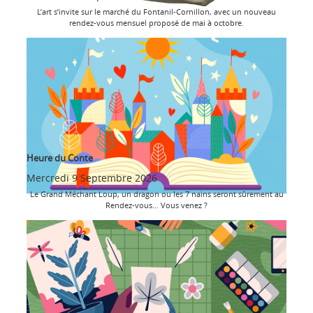
L’art s’invite sur le marché du Fontanil-Cornillon, avec un nouveau
rendez-vous mensuel proposé de mai à octobre.
Heure du Conte
Mercredi 9 Septembre 2026
Le Grand Méchant Loup, un dragon ou les 7 nains seront sûrement au
Rendez-vous… Vous venez ?