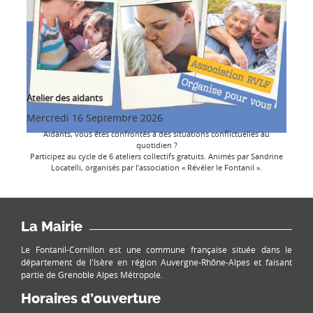
Atelier des aidants
Mercredi 16 Septembre 2026
Aidants, vous êtes confrontés à des situations conflictuelles au
quotidien ?
Participez au cycle de 6 ateliers collectifs gratuits. Animés par Sandrine
Locatelli, organisés par l’association « Révéler le Fontanil ».
La Mairie
Le Fontanil-Cornillon est une commune française située dans le
département de l'Isère en région Auvergne-Rhône-Alpes et faisant
partie de Grenoble Alpes Métropole.
Horaires d’ouverture