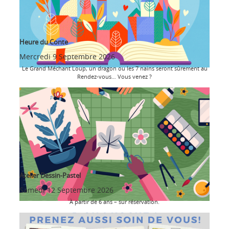
Heure du Conte
Mercredi 9 Septembre 2026
Le Grand Méchant Loup, un dragon ou les 7 nains seront sûrement au
Rendez-vous… Vous venez ?
Atelier Dessin-Pastel
Samedi 12 Septembre 2026
À partir de 6 ans – sur réservation.