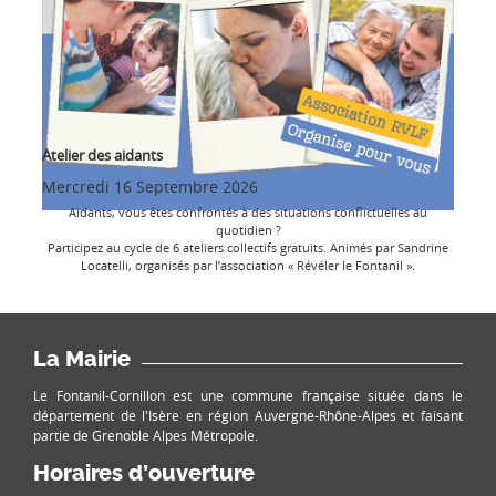
Atelier des aidants
Mercredi 16 Septembre 2026
Aidants, vous êtes confrontés à des situations conflictuelles au
quotidien ?
Participez au cycle de 6 ateliers collectifs gratuits. Animés par Sandrine
Locatelli, organisés par l’association « Révéler le Fontanil ».
La Mairie
Le Fontanil-Cornillon est une commune française située dans le
département de l'Isère en région Auvergne-Rhône-Alpes et faisant
partie de Grenoble Alpes Métropole.
Horaires d’ouverture