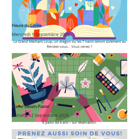
Heure du Conte
Mercredi 9 Septembre 2026
Le Grand Méchant Loup, un dragon ou les 7 nains seront sûrement au
Rendez-vous… Vous venez ?
Atelier Dessin-Pastel
Samedi 12 Septembre 2026
À partir de 6 ans – sur réservation.