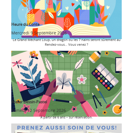
Heure du Conte
Mercredi 9 Septembre 2026
Le Grand Méchant Loup, un dragon ou les 7 nains seront sûrement au
Rendez-vous… Vous venez ?
Atelier Dessin-Pastel
Samedi 12 Septembre 2026
À partir de 6 ans – sur réservation.