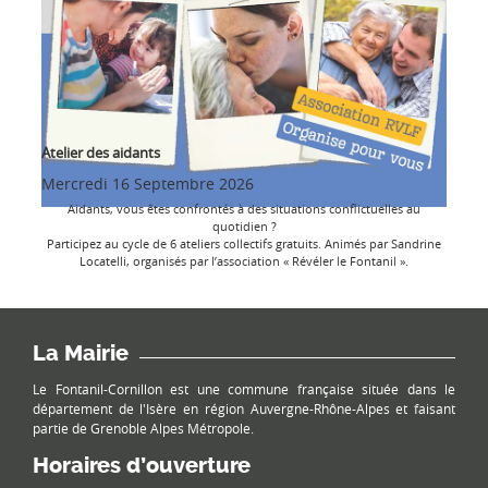
Atelier des aidants
Mercredi 16 Septembre 2026
Aidants, vous êtes confrontés à des situations conflictuelles au
quotidien ?
Participez au cycle de 6 ateliers collectifs gratuits. Animés par Sandrine
Locatelli, organisés par l’association « Révéler le Fontanil ».
La Mairie
Le Fontanil-Cornillon est une commune française située dans le
département de l'Isère en région Auvergne-Rhône-Alpes et faisant
partie de Grenoble Alpes Métropole.
Horaires d’ouverture