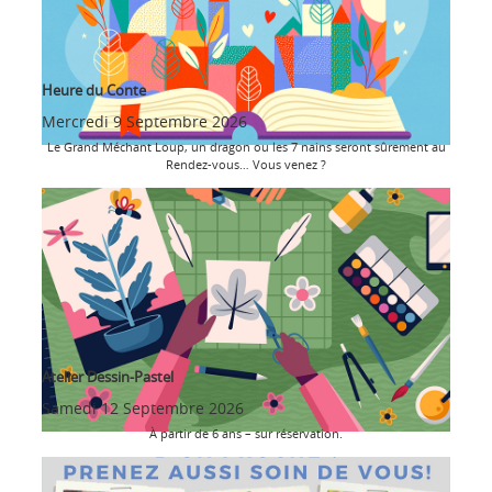
Heure du Conte
Mercredi 9 Septembre 2026
Le Grand Méchant Loup, un dragon ou les 7 nains seront sûrement au
Rendez-vous… Vous venez ?
Atelier Dessin-Pastel
Samedi 12 Septembre 2026
À partir de 6 ans – sur réservation.