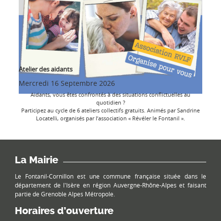
Atelier des aidants
Mercredi 16 Septembre 2026
Aidants, vous êtes confrontés à des situations conflictuelles au
quotidien ?
Participez au cycle de 6 ateliers collectifs gratuits. Animés par Sandrine
Locatelli, organisés par l’association « Révéler le Fontanil ».
La Mairie
Le Fontanil-Cornillon est une commune française située dans le
département de l'Isère en région Auvergne-Rhône-Alpes et faisant
partie de Grenoble Alpes Métropole.
Horaires d’ouverture