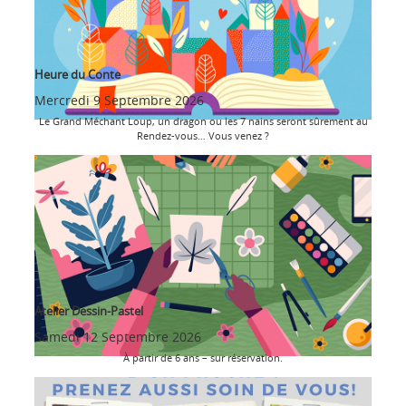
Heure du Conte
Mercredi 9 Septembre 2026
Le Grand Méchant Loup, un dragon ou les 7 nains seront sûrement au
Rendez-vous… Vous venez ?
Atelier Dessin-Pastel
Samedi 12 Septembre 2026
À partir de 6 ans – sur réservation.