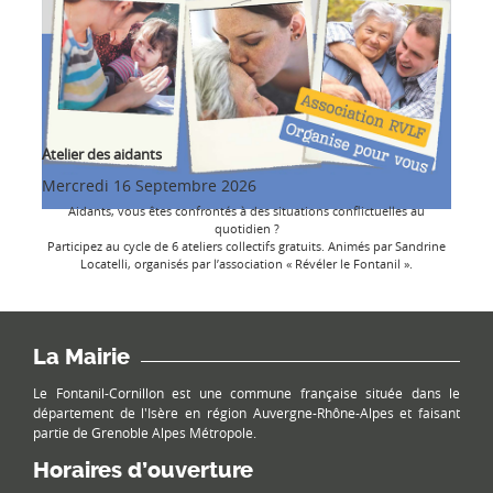
Atelier des aidants
Mercredi 16 Septembre 2026
Aidants, vous êtes confrontés à des situations conflictuelles au
quotidien ?
Participez au cycle de 6 ateliers collectifs gratuits. Animés par Sandrine
Locatelli, organisés par l’association « Révéler le Fontanil ».
La Mairie
Le Fontanil-Cornillon est une commune française située dans le
département de l'Isère en région Auvergne-Rhône-Alpes et faisant
partie de Grenoble Alpes Métropole.
Horaires d’ouverture