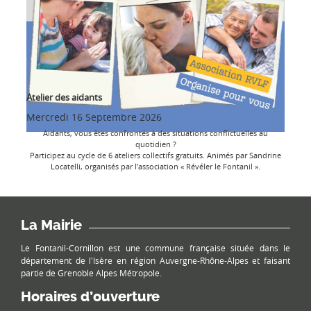
Atelier des aidants
Mercredi 16 Septembre 2026
Aidants, vous êtes confrontés à des situations conflictuelles au
quotidien ?
Participez au cycle de 6 ateliers collectifs gratuits. Animés par Sandrine
Locatelli, organisés par l’association « Révéler le Fontanil ».
La Mairie
Le Fontanil-Cornillon est une commune française située dans le
département de l'Isère en région Auvergne-Rhône-Alpes et faisant
partie de Grenoble Alpes Métropole.
Horaires d’ouverture