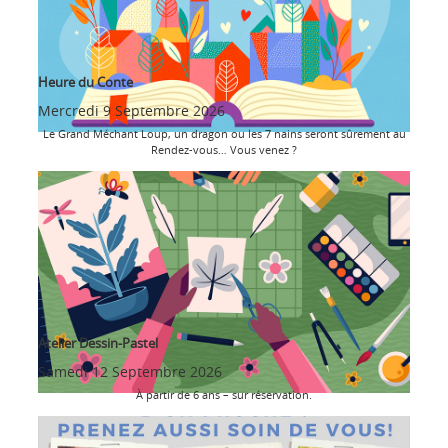
Heure du Conte
Mercredi 9 Septembre 2026
Le Grand Méchant Loup, un dragon ou les 7 nains seront sûrement au
Rendez-vous… Vous venez ?
Atelier Dessin-Pastel
Samedi 12 Septembre 2026
À partir de 6 ans – sur réservation.