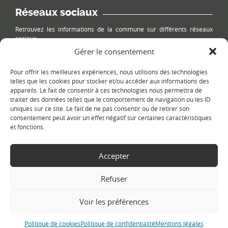
Réseaux sociaux
Retrouvez les informations de la commune sur différents réseaux
sociaux.
Gérer le consentement
Pour offrir les meilleures expériences, nous utilisons des technologies
telles que les cookies pour stocker et/ou accéder aux informations des
appareils. Le fait de consentir à ces technologies nous permettra de
Le plan du site
traiter des données telles que le comportement de navigation ou les ID
uniques sur ce site. Le fait de ne pas consentir ou de retirer son
consentement peut avoir un effet négatif sur certaines caractéristiques
et fonctions.
Accepter
Refuser
Copyright Ⓒ
Le Fontanil-Cornillon
-
Mentions légales
-
Politique de
confidentialité
- Réalisation :
Sukellos - Agence web WordPress -
Voir les préférences
Création de site internet
Politique de cookies
Politique de confidentialité
Mentions légales