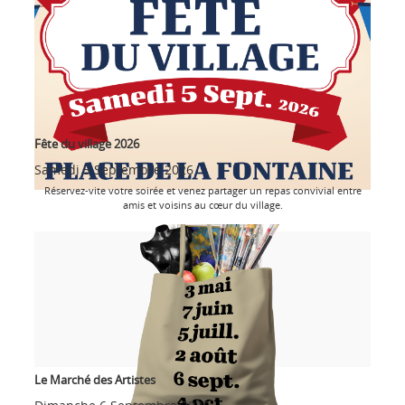
Fête du village 2026
Samedi 5 Septembre 2026
Réservez-vite votre soirée et venez partager un repas convivial entre
amis et voisins au cœur du village.
Le Marché des Artistes