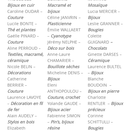
Bijoux en cuir
Macramé et
Mosaïque
Caroline OUDAR –
bijoux
Lucia MERCIER –
Couture
Céline JANVRIN
–
Bijoux
Lucile BONTE –
Plasticienne
Leslie GRANNER –
Thé et plantes
Émilie WALLAERT
Bougies
Gaëlle PINARD –
–
Cyanotype
Colette
Couture
Jérémy NELPHE –
GUIGNARD
–
Aline PERROUD –
Déco sur bois
Chocolats
Textiles, macramé,
Anne-Laure
Ginette DARSES –
céramique
CHAMARIER –
Céramique
Nicole BELIN –
Bouillote sèches
Laurence BULTEL
Décorations
Micheline DENIS –
–
Bijoux
Catherine
Bijoux
Blanche
BERRIER –
Eleni
BOUDOIN –
Couture
ANTHOPOULOU –
Bijoux en pierre
Laurence LAVOYE
Couture, crochet
Charlotte
–
Décoration en fil
Yolande GAUDE –
RENTLER –
Bijoux
de fer
Bijoux acier
précieux
Alain AUDELY –
Fabienne SIMON
Corinne
Stylos en bois
–
Pin’s, bijoux
SCHITTULLI –
Elizabeth
résine
Bougies