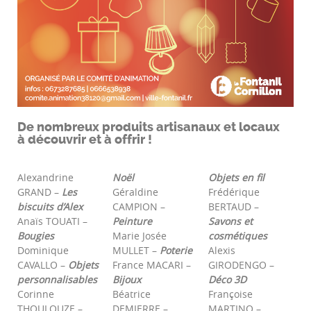
De nombreux produits artisanaux et locaux
à découvrir et à offrir !
Alexandrine
Noël
Objets en fil
GRAND –
Les
Géraldine
Frédérique
biscuits d’Alex
CAMPION –
BERTAUD –
Anaïs TOUATI –
Peinture
Savons et
Bougies
Marie Josée
cosmétiques
Dominique
MULLET –
Poterie
Alexis
CAVALLO –
Objets
France MACARI –
GIRODENGO –
personnalisables
Bijoux
Déco 3D
Corinne
Béatrice
Françoise
THOULOUZE –
DEMIERRE –
MARTINO –