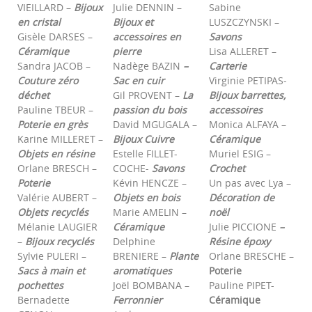
VIEILLARD –
Bijoux
Julie DENNIN –
Sabine
en cristal
Bijoux et
LUSZCZYNSKI –
Gisèle DARSES –
accessoires en
Savons
Céramique
pierre
Lisa ALLERET –
Sandra JACOB –
Nadège BAZIN
–
Carterie
Couture zéro
Sac en cuir
Virginie PETIPAS-
déchet
Gil PROVENT –
La
Bijoux barrettes,
Pauline TBEUR –
passion du bois
accessoires
Poterie en grès
David MGUGALA –
Monica ALFAYA –
Karine MILLERET –
Bijoux Cuivre
Céramique
Objets en résine
Estelle FILLET-
Muriel ESIG –
Orlane BRESCH –
COCHE-
Savons
Crochet
Poterie
Kévin HENCZE –
Un pas avec Lya –
Valérie AUBERT –
Objets en bois
Décoration de
Objets recyclés
Marie AMELIN –
noël
Mélanie LAUGIER
Céramique
Julie PICCIONE
–
–
Bijoux recyclés
Delphine
Résine époxy
Sylvie PULERI –
BRENIERE –
Plante
Orlane BRESCHE –
Sacs à main et
aromatiques
Poterie
pochettes
Joël BOMBANA –
Pauline PIPET-
Bernadette
Ferronnier
Céramique