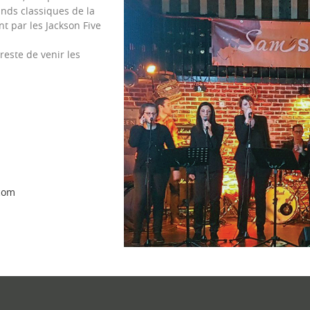
nds classiques de la
t par les Jackson Five
este de venir les
n
com