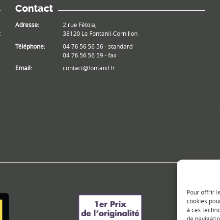
Contact
e
Adresse:
2 rue Fétola,
t
38120 Le Fontanil-Cornillon
Téléphone:
04 76 56 56 56 - standard
04 76 56 56 59 - fax
Email:
contact@fontanil.fr
Pour offrir 
cookies pour
à ces techn
de navigatio