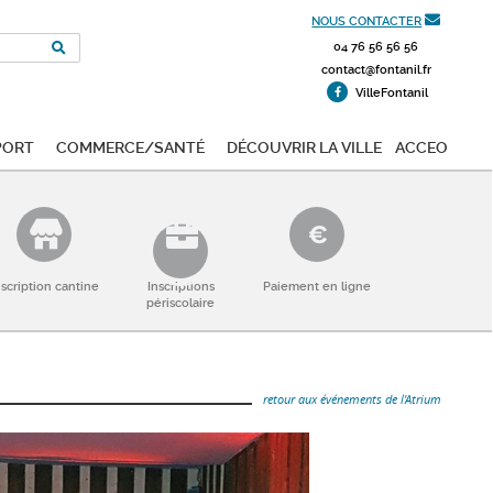
NOUS CONTACTER
04 76 56 56 56
contact@fontanil.fr
VilleFontanil
port
Commerce/Santé
Découvrir la ville
ACCEO
nscription cantine
Inscriptions
Paiement en ligne
périscolaire
retour aux événements de l'Atrium