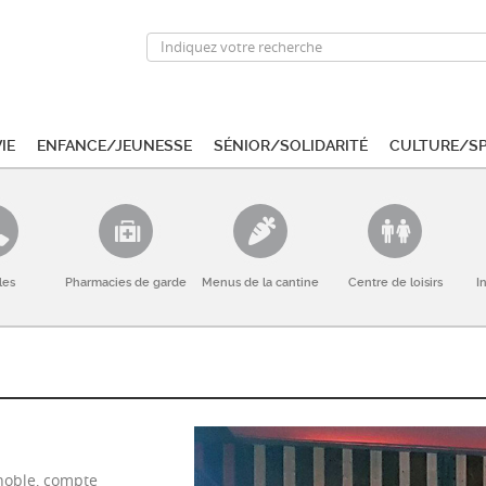
ie
Enfance/Jeunesse
Sénior/Solidarité
Culture/S
les
Pharmacies de garde
Menus de la cantine
Centre de loisirs
I
noble, compte