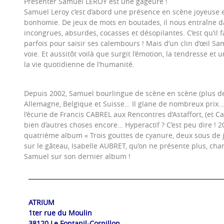
Présenter Samuel LEROY est une gageure !
Samuel Leroy c’est d’abord une présence en scène joyeuse e
bonhomie. De jeux de mots en boutades, il nous entraîne d
incongrues, absurdes, cocasses et désopilantes. C’est qu’il fau
parfois pour saisir ses calembours ! Mais d’un clin d’œil S
voie. Et aussitôt voilà que surgit l’émotion, la tendresse et 
la vie quotidienne de l’humanité.
Depuis 2002, Samuel bourlingue de scène en scène (plus de 
Allemagne, Belgique et Suisse… Il glane de nombreux prix… 
l’écurie de Francis CABREL aux Rencontres d’Astaffort, (et Cabr
bien d’autres choses encore… Hyperactif ? C’est peu dire ! 2
quatrième album « Trois gouttes de cyanure, deux sous de j
sur le gâteau, Isabelle AUBRET, qu’on ne présente plus, ch
Samuel sur son dernier album !
ATRIUM
1ter rue du Moulin
38120 Le Fontanil-Cornillon