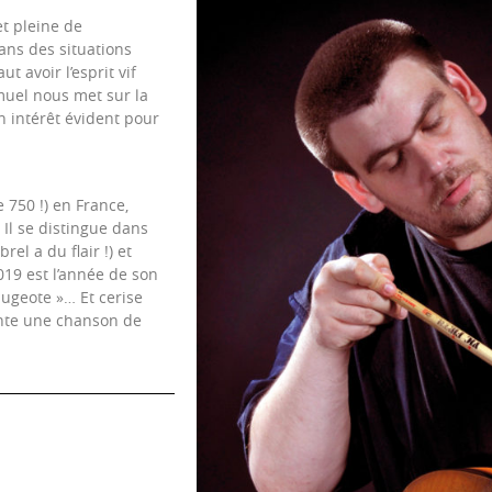
t pleine de
ans des situations
t avoir l’esprit vif
amuel nous met sur la
un intérêt évident pour
750 !) en France,
Il se distingue dans
el a du flair !) et
019 est l’année de son
ugeote »… Et cerise
ante une chanson de