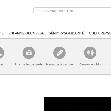
ie
Enfance/Jeunesse
Sénior/Solidarité
Culture/S
les
Pharmacies de garde
Menus de la cantine
Centre de loisirs
I