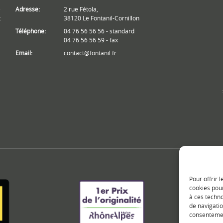
e
Adresse:
2 rue Fétola,
t
38120 Le Fontanil-Cornillon
Téléphone:
04 76 56 56 56 - standard
04 76 56 56 59 - fax
Email:
contact@fontanil.fr
Pour offrir 
cookies pour
à ces techn
de navigatio
consentement