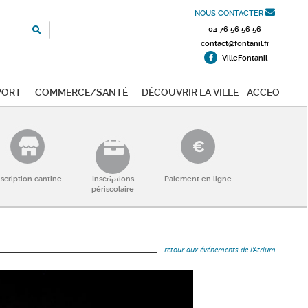
NOUS CONTACTER
04 76 56 56 56
contact@fontanil.fr
VilleFontanil
port
Commerce/Santé
Découvrir la ville
ACCEO
nscription cantine
Inscriptions
Paiement en ligne
périscolaire
retour aux événements de l'Atrium