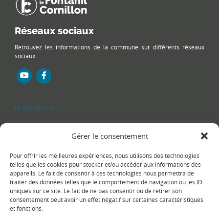
Réseaux sociaux
Retrouvez les informations de la commune sur différents réseaux
sociaux.
Le plan du site
Gérer le consentement
Pour offrir les meilleures expériences, nous utilisons des technologies
telles que les cookies pour stocker et/ou accéder aux informations des
appareils. Le fait de consentir à ces technologies nous permettra de
traiter des données telles que le comportement de navigation ou les ID
uniques sur ce site. Le fait de ne pas consentir ou de retirer son
Copyright Ⓒ
Le Fontanil-Cornillon
-
Mentions légales
-
Politique de
consentement peut avoir un effet négatif sur certaines caractéristiques
confidentialité
- Réalisation :
Sukellos - Agence web WordPress -
et fonctions.
Création de site internet