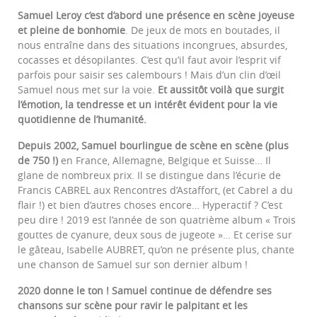
Samuel Leroy c’est d’abord une présence en scène joyeuse
et pleine de bonhomie
. De jeux de mots en boutades, il
nous entraîne dans des situations incongrues, absurdes,
cocasses et désopilantes. C’est qu’il faut avoir l’esprit vif
parfois pour saisir ses calembours ! Mais d’un clin d’œil
Samuel nous met sur la voie.
Et aussitôt voilà que surgit
l’émotion, la tendresse et un intérêt évident pour la vie
quotidienne de l’humanité.
Depuis 2002, Samuel bourlingue de scène en scène (plus
de 750 !)
en France, Allemagne, Belgique et Suisse… Il
glane de nombreux prix. Il se distingue dans l’écurie de
Francis CABREL aux Rencontres d’Astaffort, (et Cabrel a du
flair !) et bien d’autres choses encore… Hyperactif ? C’est
peu dire ! 2019 est l’année de son quatrième album « Trois
gouttes de cyanure, deux sous de jugeote »… Et cerise sur
le gâteau, Isabelle AUBRET, qu’on ne présente plus, chante
une chanson de Samuel sur son dernier album !
2020 donne le ton ! Samuel continue de défendre ses
chansons sur scène pour ravir le palpitant et les