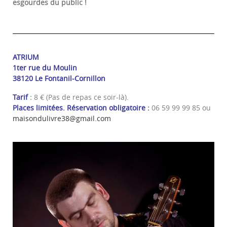
esgourdes du public !
ATRIUM
1ter rue du Moulin
38120 Le Fontanil-Cornillon
Tarif
:
8 € (Pas de repas ce soir-là).
Places limitées. Réservation obligatoire :
06 59 99 99 85 ou
maisondulivre38@gmail.com