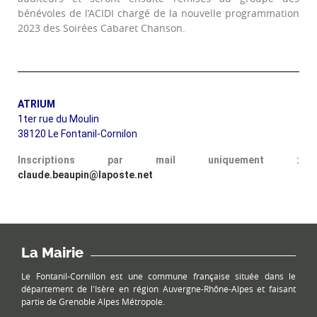
bénévoles de l’ACIDI chargé de la nouvelle programmation
2023 des Soirées Cabaret Chanson.
ATRIUM
1ter rue du Moulin
38120 Le Fontanil-Cornilon
Inscriptions par mail uniquement :
claude.beaupin@laposte.net
La Mairie
Le Fontanil-Cornillon est une commune française située dans le
département de l'Isère en région Auvergne-Rhône-Alpes et faisant
partie de Grenoble Alpes Métropole.