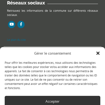
Réseaux sociaux
Retrouvez les informations de la commune sur différents réseaux
sociaux.
Le plan du site
Gérer le consentement
Pour offrir les meilleures expériences, nous utilisons des technologies
telles que les cookies pour stocker et/ou accéder aux informations des
appareils. Le fait de consentir à ces technologies nous permettra de
traiter des données telles que le comportement de navigation ou les ID
uniques sur ce site. Le fait de ne pas consentir ou de retirer son
Copyright Ⓒ
Le Fontanil-Cornillon
-
Mentions légales
-
Politique de
consentement peut avoir un effet négatif sur certaines caractéristiques
confidentialité
- Réalisation :
Sukellos - Agence web WordPress -
et fonctions.
Création de site internet
Accepter