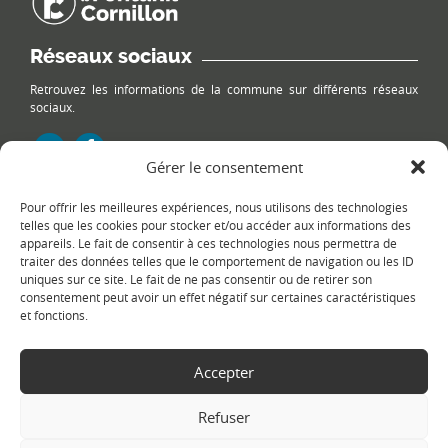
Réseaux sociaux
Retrouvez les informations de la commune sur différents réseaux
sociaux.
Gérer le consentement
Pour offrir les meilleures expériences, nous utilisons des technologies
Le plan du site
telles que les cookies pour stocker et/ou accéder aux informations des
appareils. Le fait de consentir à ces technologies nous permettra de
traiter des données telles que le comportement de navigation ou les ID
uniques sur ce site. Le fait de ne pas consentir ou de retirer son
consentement peut avoir un effet négatif sur certaines caractéristiques
et fonctions.
Accepter
Copyright Ⓒ
Le Fontanil-Cornillon
-
Mentions légales
-
Politique de
confidentialité
- Réalisation :
Sukellos - Agence web WordPress -
Refuser
Création de site internet