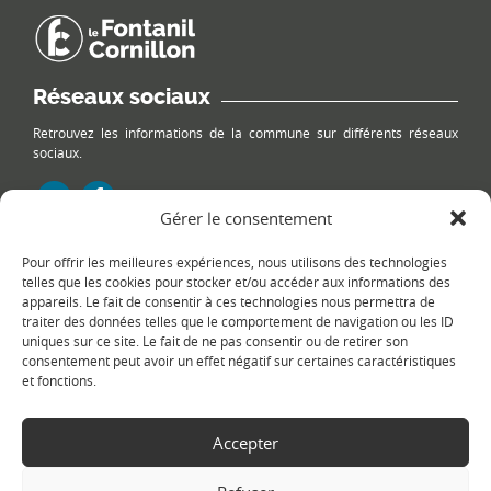
Réseaux sociaux
Retrouvez les informations de la commune sur différents réseaux
sociaux.
Gérer le consentement
Pour offrir les meilleures expériences, nous utilisons des technologies
Le plan du site
telles que les cookies pour stocker et/ou accéder aux informations des
appareils. Le fait de consentir à ces technologies nous permettra de
traiter des données telles que le comportement de navigation ou les ID
uniques sur ce site. Le fait de ne pas consentir ou de retirer son
consentement peut avoir un effet négatif sur certaines caractéristiques
et fonctions.
Accepter
Copyright Ⓒ
Le Fontanil-Cornillon
-
Mentions légales
-
Politique de
confidentialité
- Réalisation :
Sukellos - Agence web WordPress -