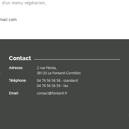
té d’un menu végétarien,
mail.com
Contact
e
Adresse:
2 rue Fétola,
t
38120 Le Fontanil-Cornillon
Téléphone:
04 76 56 56 56 - standard
04 76 56 56 59 - fax
Email:
contact@fontanil.fr