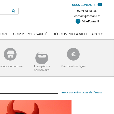
NOUS CONTACTER
04 76 56 56 56
contact@fontanil.fr
VilleFontanil
port
Commerce/Santé
Découvrir la ville
ACCEO
nscription cantine
Inscriptions
Paiement en ligne
périscolaire
retour aux événements de l'Atrium