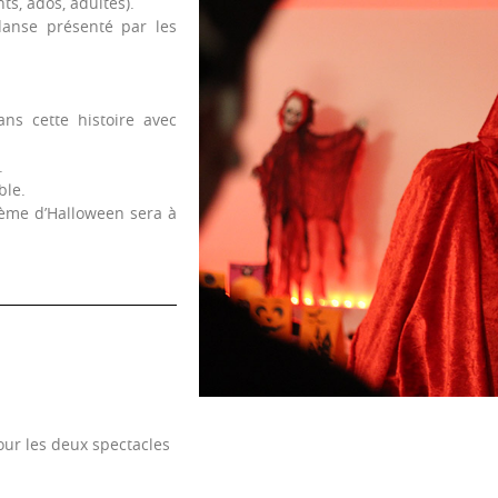
ts, ados, adultes).
danse présenté par les
ans cette histoire avec
.
ble.
hème d’Halloween sera à
our les deux spectacles