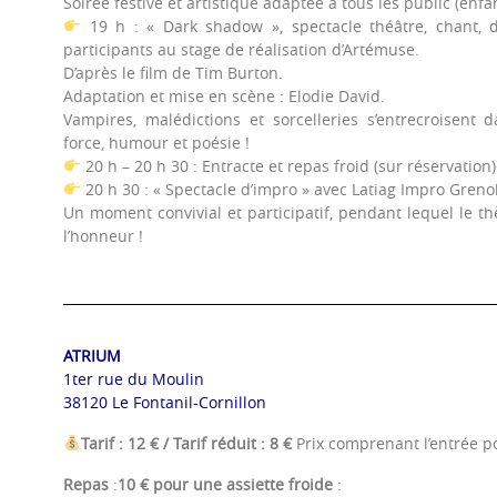
Soirée festive et artistique adaptée à tous les public (enfan
19 h : « Dark shadow », spectacle théâtre, chant, 
participants au stage de réalisation d’Artémuse.
D’après le film de Tim Burton.
Adaptation et mise en scène : Elodie David.
Vampires, malédictions et sorcelleries s’entrecroisent d
force, humour et poésie !
20 h – 20 h 30 : Entracte et repas froid (sur réservation)
20 h 30 : « Spectacle d’impro » avec Latiag Impro Greno
Un moment convivial et participatif, pendant lequel le t
l’honneur !
ATRIUM
1ter rue du Moulin
38120 Le Fontanil-Cornillon
Tarif : 12 € / Tarif réduit : 8 €
Prix comprenant l’entrée p
Repas
:
10 € pour une assiette froide
: