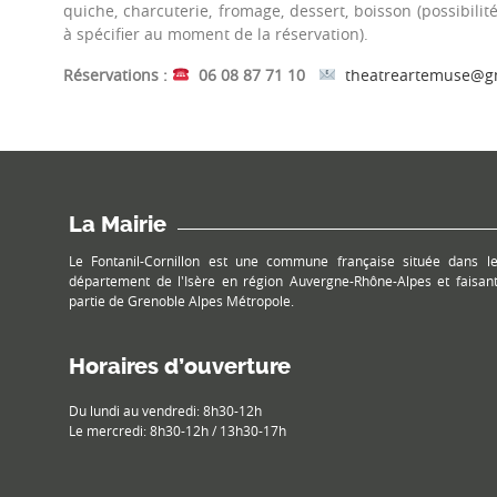
quiche, charcuterie, fromage, dessert, boisson (possibili
à spécifier au moment de la réservation).
Réservations :
06 08 87 71 10
theatreartemuse@g
La Mairie
Le Fontanil-Cornillon est une commune française située dans l
département de l'Isère en région Auvergne-Rhône-Alpes et faisan
partie de Grenoble Alpes Métropole.
Horaires d’ouverture
Du lundi au vendredi: 8h30-12h
Le mercredi: 8h30-12h / 13h30-17h