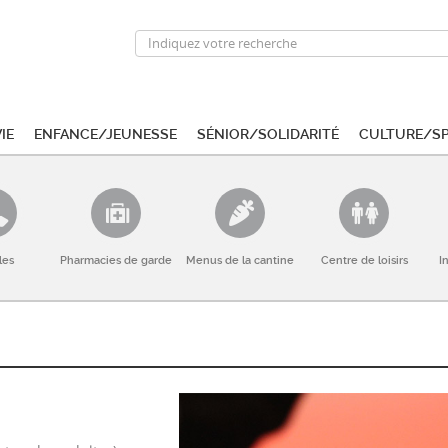
ie
Enfance/Jeunesse
Sénior/Solidarité
Culture/S
les
Pharmacies de garde
Menus de la cantine
Centre de loisirs
I