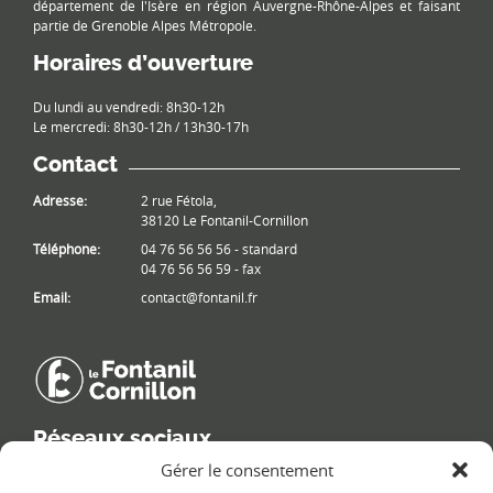
département de l'Isère en région Auvergne-Rhône-Alpes et faisant
partie de Grenoble Alpes Métropole.
Horaires d’ouverture
Du lundi au vendredi: 8h30-12h
Le mercredi: 8h30-12h / 13h30-17h
Contact
Adresse:
2 rue Fétola,
38120 Le Fontanil-Cornillon
Téléphone:
04 76 56 56 56 - standard
04 76 56 56 59 - fax
Email:
contact@fontanil.fr
Réseaux sociaux
Gérer le consentement
Retrouvez les informations de la commune sur différents réseaux