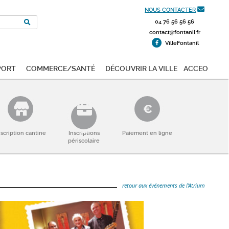
NOUS CONTACTER
04 76 56 56 56
contact@fontanil.fr
VilleFontanil
port
Commerce/Santé
Découvrir la ville
ACCEO
nscription cantine
Inscriptions
Paiement en ligne
périscolaire
retour aux événements de l'Atrium