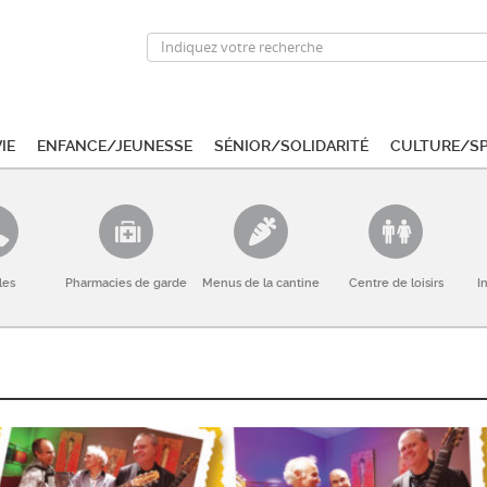
ie
Enfance/Jeunesse
Sénior/Solidarité
Culture/S
les
Pharmacies de garde
Menus de la cantine
Centre de loisirs
I