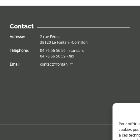
Contact
e
Adresse:
2 rue Fétola,
t
38120 Le Fontanil-Cornillon
Téléphone:
04 76 56 56 56 - standard
04 76 56 56 59 - fax
Email:
contact@fontanil.fr
Pour offrir 
cookies pour
à ces techn