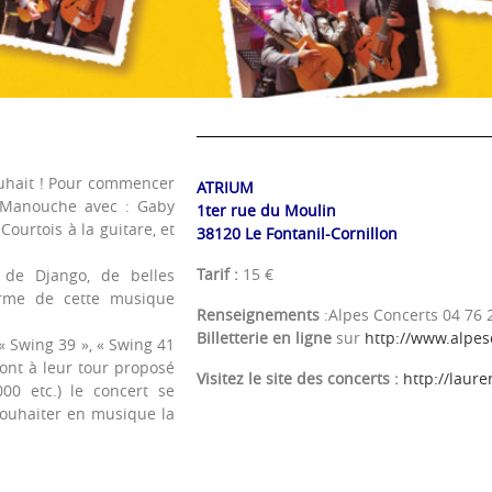
uhait ! Pour commencer
ATRIUM
 Manouche avec : Gaby
1ter rue du Moulin
Courtois à la guitare, et
38120 Le Fontanil-Cornillon
Tarif :
15 €
 de Django, de belles
arme de cette musique
Renseignements
:Alpes Concerts 04 76 
Billetterie en ligne
sur
http://www.alpes
« Swing 39 », « Swing 41
 ont à leur tour proposé
Visitez le site des concerts :
http://laur
00 etc.) le concert se
souhaiter en musique la