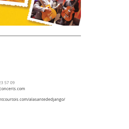
23 57 09
concerts.com
entcourtois.com/alasantededjango/